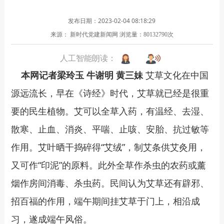
发布日期：2023-02-04 08:18:29
来源： 新时代党建新闻网
浏览量：
次
80132790
人工智能朗读：
本网记者梁玲玉 牛谢明 黄三妹
艾草文化在中国
源远流长，早在《诗经》时代，艾草就已经是很重
要的民生植物。艾可以全草入药，有温经、去湿、
散寒、止血、消炎、平喘、止咳、安胎、抗过敏等
作用。艾叶晒干捣碎得“艾绒”，制艾条供艾灸用，
又可作“印泥”的原料。此外全草作杀虫的农药或薰
烟作房间消毒、杀虫药。民间认为艾草还有辟邪、
招百福的作用，端午期间挂艾草于门上，相沿成
习，遂成端午风俗。