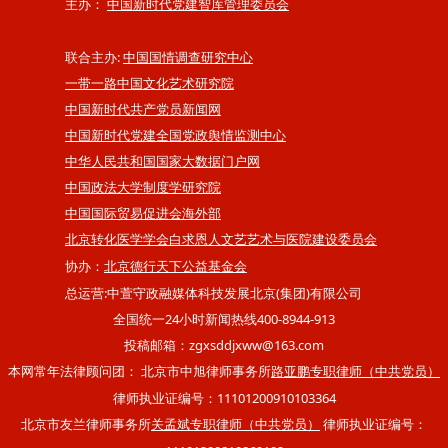
主办：
中国新时代党建智库管理委员会
联合主办:
中国国情调查研究中心
一带一路中国文化艺术研究院
中国新时代共产党员新闻网
中国新时代党建全国党政舆情监测中心
中华人民共和国国家大数据门户网
中国政法大学制度学研究院
中国国际贸易促进会海外部
北京转化医学学会白求恩人文艺艺术与医院建设委员会
协办：
北京德行天下公益基金会
总运营:中萱守政融媒体科技发展北京(集团)有限公司
全国统一24小时新闻热线400-8944-913
投稿邮箱：zgxsddjxww@163.com
本网常年法律顾问团： 北京市中旭律师事务所
路亚鹏专职律师（中共党员）
律师执业证编号：11101200910103364
北京市友兰律师事务所
律师执业证编号：
关孟斌专职律师（中共党员）