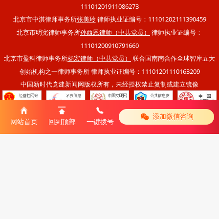
11101201911086273
北京市中淇律师事务所
律师执业证编号：11101202111390459
张美玲
北京市明宪律师事务所
律师执业证编号：
孙西恩律师（中共党员）
11101200910791660
北京市盈科律师事务所
联合国南南合作全球智库五大
杨宏律师（中共党员）
创始机构之一律师事务所 律师执业证编号：11101201110163209
中国新时代党建新闻网版权所有，未经授权禁止复制或建立镜像
添加微信咨询
|
网站首页
回到顶部
一键拨号
移动版
电脑版