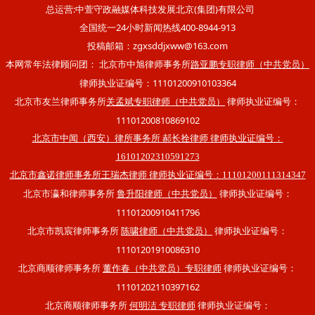
总运营:中萱守政融媒体科技发展北京(集团)有限公司
全国统一24小时新闻热线400-8944-913
投稿邮箱：zgxsddjxww@163.com
本网常年法律顾问团： 北京市中旭律师事务所
路亚鹏专职律师（中共党员）
律师执业证编号：11101200910103364
北京市友兰律师事务所
律师执业证编号：
关孟斌专职律师（中共党员）
11101200810869102
北京市中闻（西安）律所事务所 郝长拴律师 律师执业证编号：
16101202310591273
北京市鑫诺律师事务所王瑞杰律师 律师执业证编号：11101200111314347
北京市瀛和律师事务所
律师执业证编号：
鲁升阳律师（中共党员）
11101200910411796
北京市凯宸律师事务所
律师执业证编号：
陈啸律师（中共党员）
11101201910086310
北京商顺律师事务所
律师执业证编号：
董作春（中共党员）专职律师
11101202110397162
北京商顺律师事务所
律师执业证编号：
何明洁 专职律师