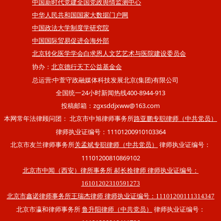
中国新时代党建全国党政舆情监测中心
中华人民共和国国家大数据门户网
中国政法大学制度学研究院
中国国际贸易促进会海外部
北京转化医学学会白求恩人文艺艺术与医院建设委员会
协办：
北京德行天下公益基金会
总运营:中萱守政融媒体科技发展北京(集团)有限公司
全国统一24小时新闻热线400-8944-913
投稿邮箱：zgxsddjxww@163.com
本网常年法律顾问团： 北京市中旭律师事务所
路亚鹏专职律师（中共党员）
律师执业证编号：11101200910103364
北京市友兰律师事务所
律师执业证编号：
关孟斌专职律师（中共党员）
11101200810869102
北京市中闻（西安）律所事务所 郝长拴律师 律师执业证编号：
16101202310591273
北京市鑫诺律师事务所王瑞杰律师 律师执业证编号：11101200111314347
北京市瀛和律师事务所
律师执业证编号：
鲁升阳律师（中共党员）