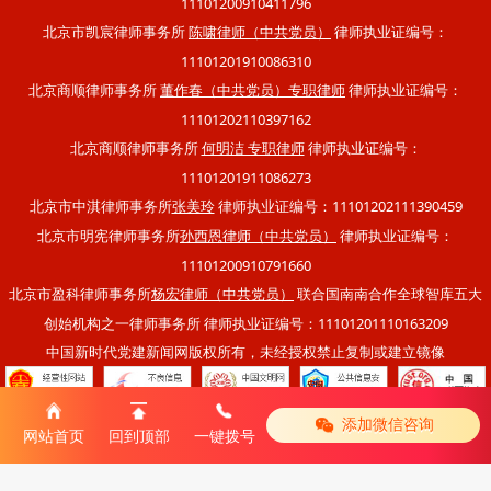
11101200910411796
北京市凯宸律师事务所
律师执业证编号：
陈啸律师（中共党员）
11101201910086310
北京商顺律师事务所
律师执业证编号：
董作春（中共党员）专职律师
11101202110397162
北京商顺律师事务所
律师执业证编号：
何明洁 专职律师
11101201911086273
北京市中淇律师事务所
律师执业证编号：11101202111390459
张美玲
北京市明宪律师事务所
律师执业证编号：
孙西恩律师（中共党员）
11101200910791660
北京市盈科律师事务所
联合国南南合作全球智库五大
杨宏律师（中共党员）
创始机构之一律师事务所 律师执业证编号：11101201110163209
中国新时代党建新闻网版权所有，未经授权禁止复制或建立镜像
添加微信咨询
|
网站首页
回到顶部
一键拨号
移动版
电脑版