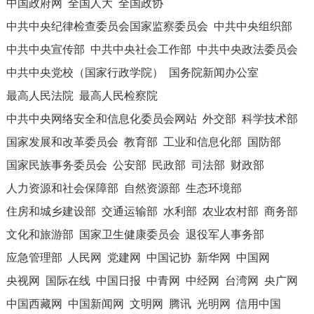
中国政府网
全国人大
全国政协
中共中央纪律检查委员会国家监察委员会
中共中央组织部
中共中央宣传部
中共中央社会工作部
中共中央政法委员会
中共中央党校（国家行政学院）
国务院新闻办公室
最高人民法院
最高人民检察院
中共中央网络安全和信息化委员会网站
外交部
科学技术部
国家发展和改革委员会
教育部
工业和信息化部
国防部
国家民族事务委员会
公安部
民政部
司法部
财政部
人力资源和社会保障部
自然资源部
生态环境部
住房和城乡建设部
交通运输部
水利部
农业农村部
商务部
文化和旅游部
国家卫生健康委员会
退役军人事务部
应急管理部
人民网
党建网
中国记协
新华网
中国网
央视网
国际在线
中国日报
中青网
中经网
台湾网
央广网
中国西藏网
中国新闻网
文明网
腾讯
光明网
信用中国