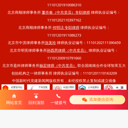
11101201910086310
北京商顺律师事务所
律师执业证编号：
董作春（中共党员）专职律师
11101202110397162
北京商顺律师事务所
律师执业证编号：
何明洁 专职律师
11101201911086273
北京市中淇律师事务所
律师执业证编号：11101202111390459
张美玲
北京市明宪律师事务所
律师执业证编号：
孙西恩律师（中共党员）
11101200910791660
北京市盈科律师事务所
联合国南南合作全球智库五大
杨宏律师（中共党员）
创始机构之一律师事务所 律师执业证编号：11101201110163209
中国新时代党建新闻网版权所有，未经授权禁止复制或建立镜像
添加微信咨询
|
网站首页
回到顶部
一键拨号
移动版
电脑版