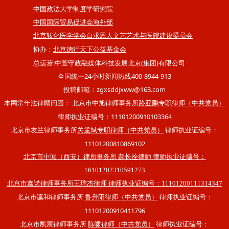
中国政法大学制度学研究院
中国国际贸易促进会海外部
北京转化医学学会白求恩人文艺艺术与医院建设委员会
协办：
北京德行天下公益基金会
总运营:中萱守政融媒体科技发展北京(集团)有限公司
全国统一24小时新闻热线400-8944-913
投稿邮箱：zgxsddjxww@163.com
本网常年法律顾问团： 北京市中旭律师事务所
路亚鹏专职律师（中共党员）
律师执业证编号：11101200910103364
北京市友兰律师事务所
律师执业证编号：
关孟斌专职律师（中共党员）
11101200810869102
北京市中闻（西安）律所事务所 郝长拴律师 律师执业证编号：
16101202310591273
北京市鑫诺律师事务所王瑞杰律师 律师执业证编号：11101200111314347
北京市瀛和律师事务所
律师执业证编号：
鲁升阳律师（中共党员）
11101200910411796
北京市凯宸律师事务所
律师执业证编号：
陈啸律师（中共党员）