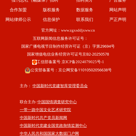
报刊总社（融媒体）招聘
招聘英才
广告服务
合作加盟
版权服务
数据服务
网站声明
网站律师公示
信息保护
联系我们
严正声明
官方网址：
www.zgxsddjxww.cn
互联网新闻信息服务许可证号：
国家广播电视节目制作经营许可证（京）字第29694号
国家增值电信业务经营许可证号京B2-20250578
工信部备案号:京ICP备2024079025号-1
公安部备案号：京公网安备11010502056638号
主办：
中国新时代党建智库管理委员会
联合主办:
中国国情调查研究中心
一带一路中国文化艺术研究院
中国新时代共产党员新闻网
中国新时代党建全国党政舆情监测中心
中华人民共和国国家大数据门户网