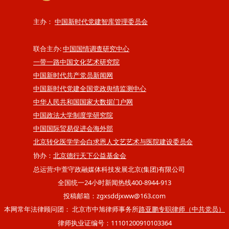
主办：
中国新时代党建智库管理委员会
联合主办:
中国国情调查研究中心
一带一路中国文化艺术研究院
中国新时代共产党员新闻网
中国新时代党建全国党政舆情监测中心
中华人民共和国国家大数据门户网
中国政法大学制度学研究院
中国国际贸易促进会海外部
北京转化医学学会白求恩人文艺艺术与医院建设委员会
协办：
北京德行天下公益基金会
总运营:中萱守政融媒体科技发展北京(集团)有限公司
全国统一24小时新闻热线400-8944-913
投稿邮箱：zgxsddjxww@163.com
本网常年法律顾问团： 北京市中旭律师事务所
路亚鹏专职律师（中共党员）
律师执业证编号：11101200910103364