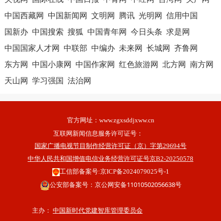
中国西藏网
中国新闻网
文明网
腾讯
光明网
信用中国
国新办
中国搜索
搜狐
中国青年网
今日头条
求是网
中国国家人才网
中联部
中编办
未来网
长城网
齐鲁网
东方网
中国小康网
中国作家网
红色旅游网
北方网
南方网
天山网
学习强国
法治网
官方网址：
www.zgxsddjxww.cn
互联网新闻信息服务许可证号：
国家广播电视节目制作经营许可证（京）字第29694号
中华人民共和国增值电信业务经营许可证号京B2-20250578
工信部备案号:京ICP备2024079025号-1
公安部备案号：京公网安备11010502056638号
主办：
中国新时代党建智库管理委员会