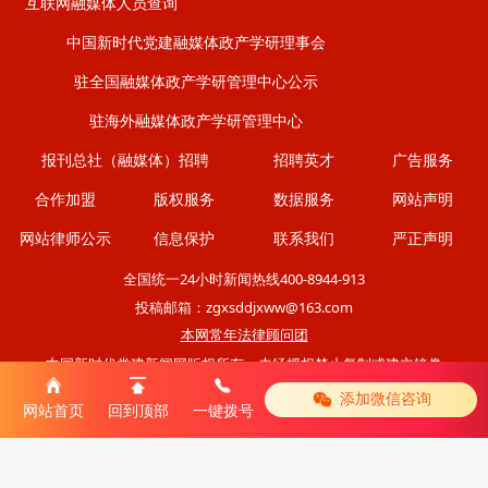
互联网融媒体人员查询
中国新时代党建融媒体政产学研理事会
驻全国融媒体政产学研管理中心公示
驻海外融媒体政产学研管理中心
报刊总社（融媒体）招聘
招聘英才
广告服务
合作加盟
版权服务
数据服务
网站声明
网站律师公示
信息保护
联系我们
严正声明
全国统一24小时新闻热线400-8944-913
投稿邮箱：zgxsddjxww@163.com
本网常年法律顾问团
中国新时代党建新闻网版权所有，未经授权禁止复制或建立镜像
添加微信咨询
|
网站首页
回到顶部
一键拨号
移动版
电脑版