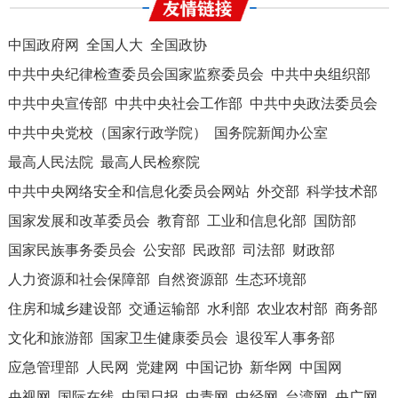
中国政府网
全国人大
全国政协
中共中央纪律检查委员会国家监察委员会
中共中央组织部
中共中央宣传部
中共中央社会工作部
中共中央政法委员会
中共中央党校（国家行政学院）
国务院新闻办公室
最高人民法院
最高人民检察院
中共中央网络安全和信息化委员会网站
外交部
科学技术部
国家发展和改革委员会
教育部
工业和信息化部
国防部
国家民族事务委员会
公安部
民政部
司法部
财政部
人力资源和社会保障部
自然资源部
生态环境部
住房和城乡建设部
交通运输部
水利部
农业农村部
商务部
文化和旅游部
国家卫生健康委员会
退役军人事务部
应急管理部
人民网
党建网
中国记协
新华网
中国网
央视网
国际在线
中国日报
中青网
中经网
台湾网
央广网