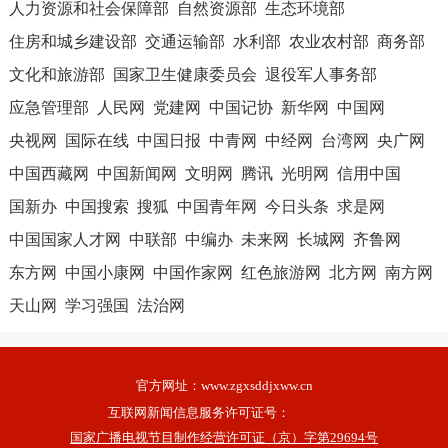
人力资源和社会保障部
自然资源部
生态环境部
住房和城乡建设部
交通运输部
水利部
农业农村部
商务部
文化和旅游部
国家卫生健康委员会
退役军人事务部
应急管理部
人民网
党建网
中国记协
新华网
中国网
央视网
国际在线
中国日报
中青网
中经网
台湾网
央广网
中国西藏网
中国新闻网
文明网
腾讯
光明网
信用中国
国新办
中国搜索
搜狐
中国青年网
今日头条
求是网
中国国家人才网
中联部
中编办
未来网
长城网
齐鲁网
东方网
中国小康网
中国作家网
红色旅游网
北方网
南方网
天山网
学习强国
法治网
官方网址：
www.zgxsddjxww.cn
互联网新闻信息服务许可证号：
国家广播电视节目制作经营许可证（京）字第29694号